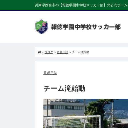
兵庫県西宮市の【報徳学園中学校サッカー部】の公式ホーム
>
ブログ
>
監督日誌
>
チーム滝始動
監督日誌
チーム滝始動