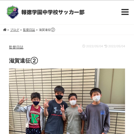
>
ブログ
>
監督日誌
>
滋賀遠征②
2022/05/04
2022/05/04
監督日誌
滋賀遠征②