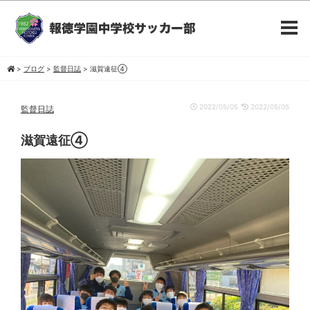
>
ブログ
>
監督日誌
>
滋賀遠征④
2022/05/05
2022/05/05
監督日誌
滋賀遠征④