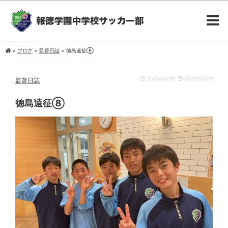
>
ブログ
>
監督日誌
>
徳島遠征⑧
2025/03/29
2025/03/29
監督日誌
徳島遠征⑧