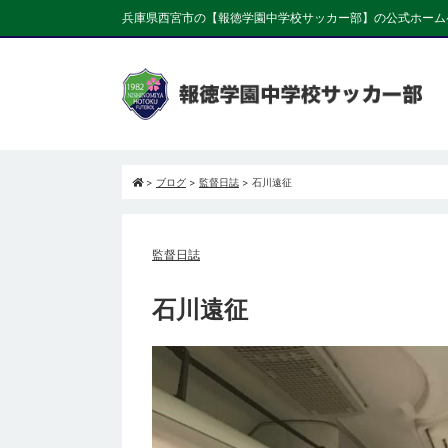
兵庫県西宮市の【報徳学園中学校サッカー部】の公式ホーム
>
ブログ
>
監督日誌
>
石川遠征
監督日誌
石川遠征