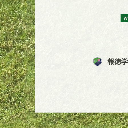
W
報徳学