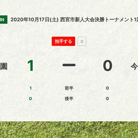
2020年10月17日(土) 西宮市新人大会決勝トーナメント1
IN
拍手する
0
1
0
園
今
1
前半
0
0
後半
0