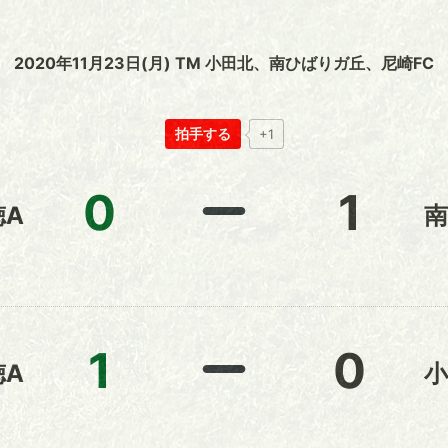
2020年11月23日(月) TM 小田北、南ひばりガ丘、尼崎FC
拍手する
+1
0
1
徳A
南
1
0
徳A
小