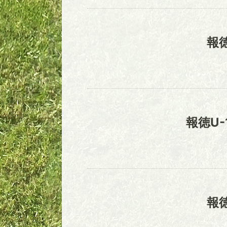
報
報徳U-
報