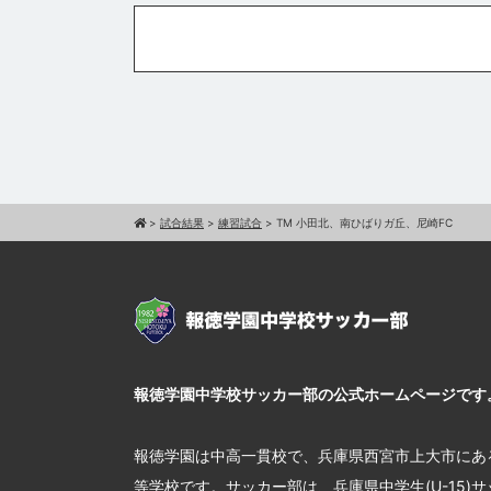
>
試合結果
>
練習試合
>
TM 小田北、南ひばりガ丘、尼崎FC
報徳学園中学校サッカー部の公式ホームページです
報徳学園は中高一貫校で、兵庫県西宮市上大市にあ
等学校です。サッカー部は、兵庫県中学生(U-15)