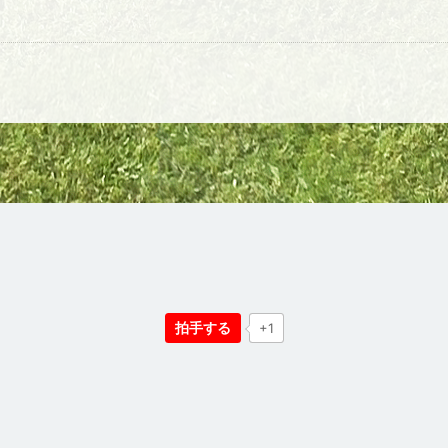
拍手する
+1