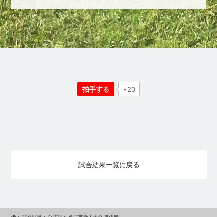
拍手する
+20
試合結果一覧に戻る
>
試合結果
>
公式戦
>
西宮市新人大会 準決勝