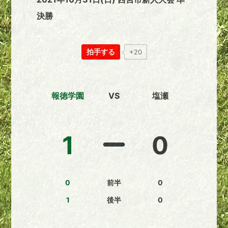
決勝
拍手する
+20
報徳学園
VS
塩瀬
1
0
0
前半
0
1
後半
0