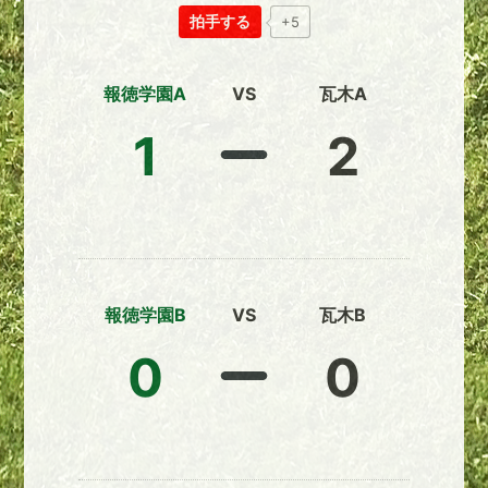
拍手する
+5
報徳学園A
VS
瓦木A
1
2
報徳学園B
VS
瓦木B
0
0