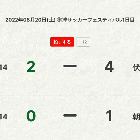
2022年08月20日(土) 御津サッカーフェスティバル1日目
拍手する
+12
2
4
14
伏
0
1
14
朝