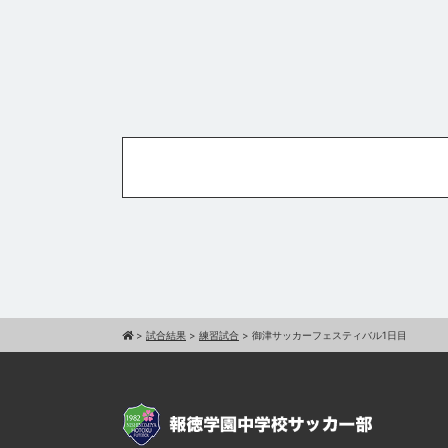
>
試合結果
>
練習試合
>
御津サッカーフェスティバル1日目