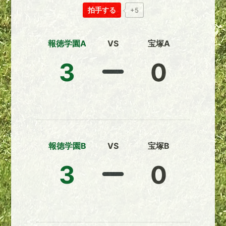
拍手する
+5
報徳学園A
VS
宝塚A
3
0
報徳学園B
VS
宝塚B
3
0