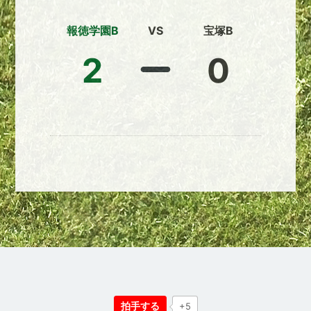
報徳学園B
VS
宝塚B
2
0
拍手する
+5