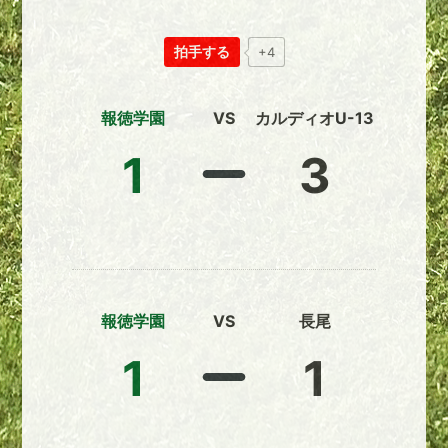
拍手する
+4
報徳学園
VS
カルディオU-13
1
3
報徳学園
VS
長尾
1
1