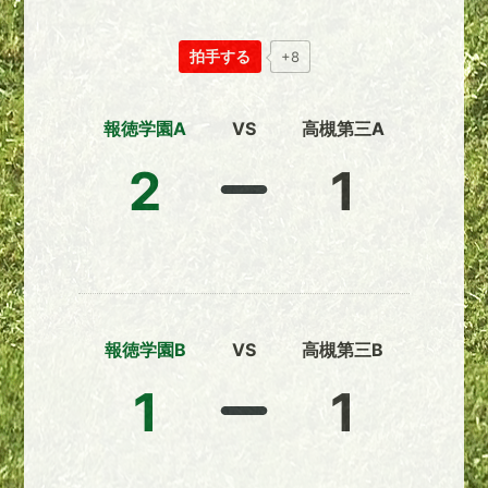
拍手する
+8
報徳学園A
VS
高槻第三A
2
1
報徳学園B
VS
高槻第三B
1
1