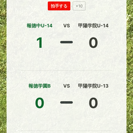
拍手する
+10
報徳中U-14
VS
甲陽学院U-14
1
0
報徳学園B
VS
甲陽学院U-13
0
0