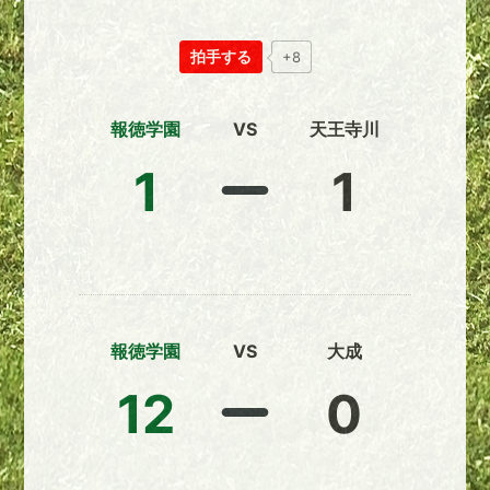
拍手する
+8
報徳学園
VS
天王寺川
1
1
報徳学園
VS
大成
12
0