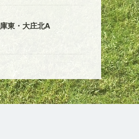
庫東・大庄北A