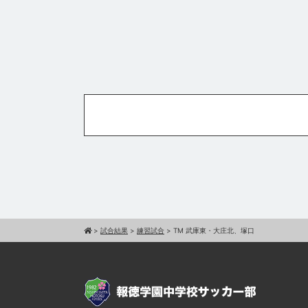
>
試合結果
>
練習試合
>
TM 武庫東・大庄北、塚口