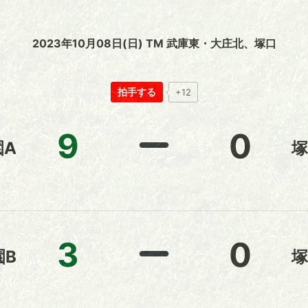
2023年10月08日(日) TM 武庫東・大庄北、塚口
拍手する
+12
9
0
園A
塚
3
0
園B
塚