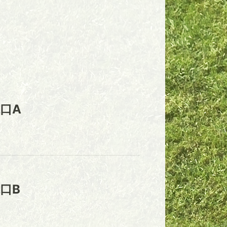
口A
口B