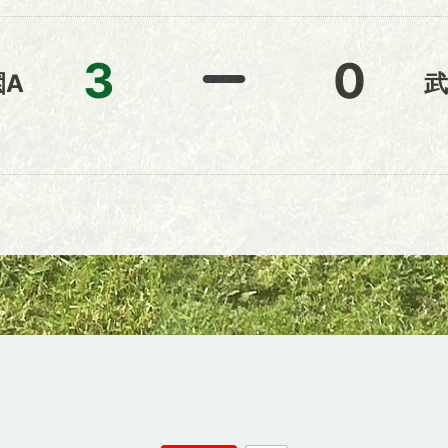
3
0
園A
武