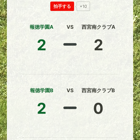
拍手する
+10
報徳学園A
VS
西宮南クラブA
2
2
報徳学園B
VS
西宮南クラブB
2
0