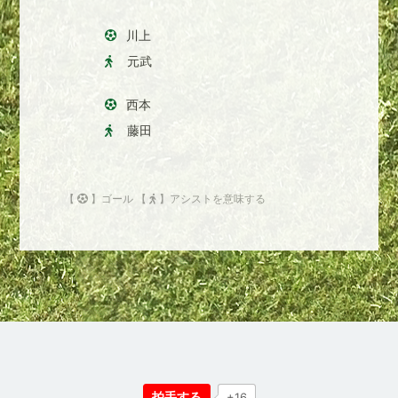
川上
元武
西本
藤田
【
】ゴール 【
】アシストを意味する
拍手する
+16