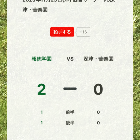
津・苦楽園
拍手する
+16
報徳学園
VS
深津・苦楽園
2
0
1
前半
0
1
後半
0