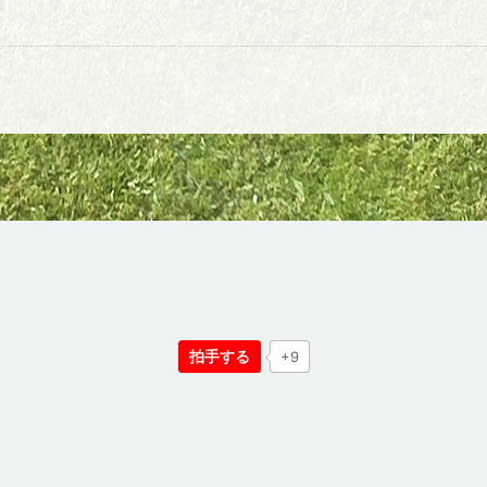
拍手する
+9