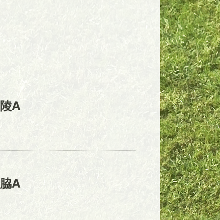
陵A
脇A