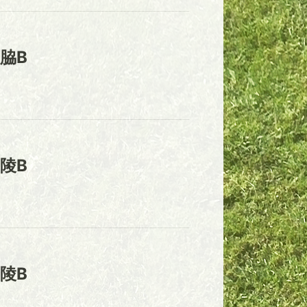
脇B
陵B
陵B