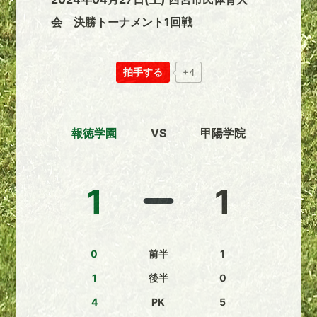
会 決勝トーナメント1回戦
拍手する
+4
報徳学園
VS
甲陽学院
1
1
0
前半
1
1
後半
0
4
PK
5