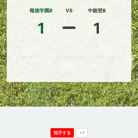
報徳学園B
VS
中能登B
1
1
拍手する
+7