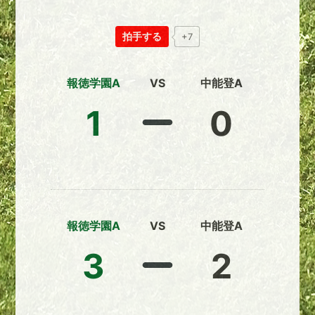
拍手する
+7
報徳学園A
VS
中能登A
1
0
報徳学園A
VS
中能登A
3
2