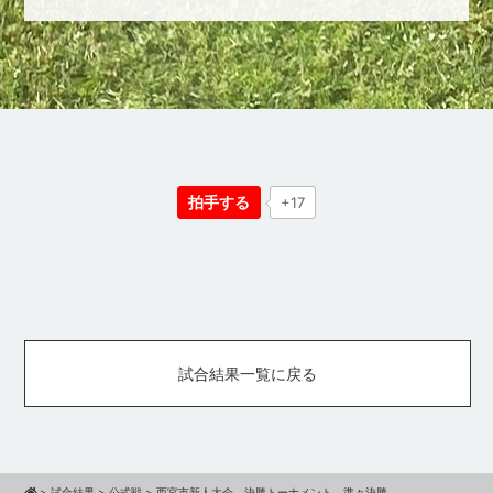
拍手する
+17
試合結果一覧に戻る
>
試合結果
>
公式戦
>
西宮市新人大会 決勝トーナメント 準々決勝