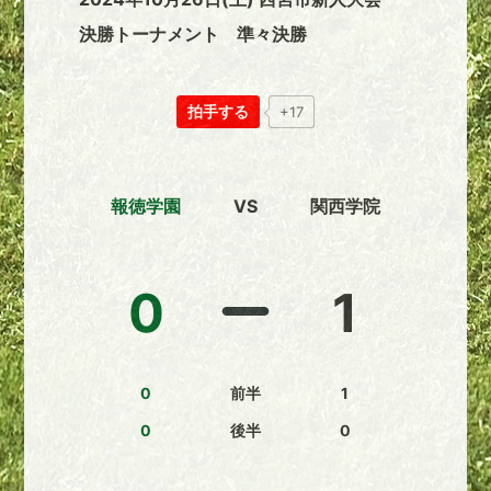
決勝トーナメント 準々決勝
拍手する
+17
報徳学園
VS
関西学院
0
1
0
前半
1
0
後半
0