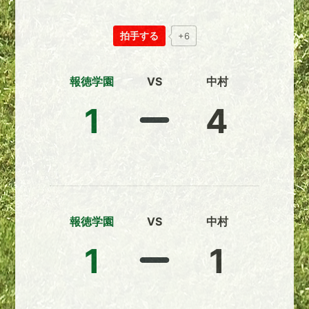
拍手する
+6
報徳学園
VS
中村
1
4
報徳学園
VS
中村
1
1