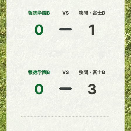
報徳学園B
VS
狭間・富士B
0
1
報徳学園B
VS
狭間・富士B
0
3