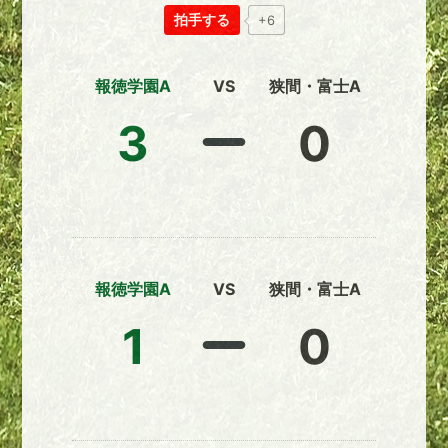
拍手する
+6
報徳学園A
VS
狭間・富士A
3
0
報徳学園A
VS
狭間・富士A
1
0