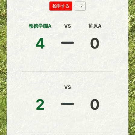
拍手する
+7
報徳学園A
VS
笹原A
4
0
VS
2
0