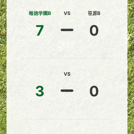
報徳学園B
VS
笹原B
7
0
VS
3
0