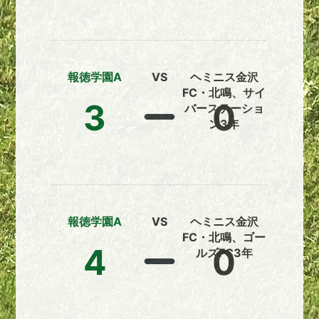
報徳学園A
VS
ヘミニス金沢
FC・北鳴、サイ
3
0
バーステーショ
ン3年
報徳学園A
VS
ヘミニス金沢
FC・北鳴、ゴー
4
0
ルズFC3年