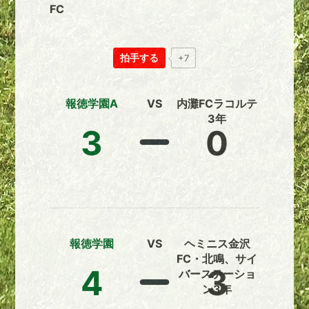
FC
拍手する
+7
報徳学園A
VS
内灘FCラコルテ
3年
3
0
報徳学園
VS
ヘミニス金沢
FC・北鳴、サイ
4
3
バーステーショ
ン3年