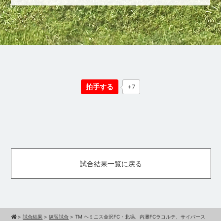
拍手する
+7
試合結果一覧に戻る
>
試合結果
>
練習試合
>
TM ヘミニス金沢FC・北鳴、内灘FCラコルテ、サイバース