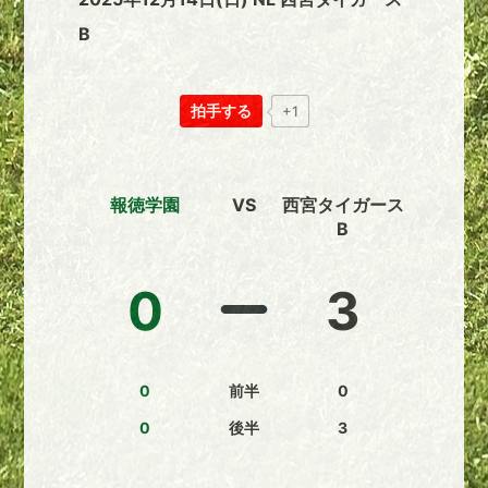
B
拍手する
+1
報徳学園
VS
西宮タイガース
B
0
3
0
前半
0
0
後半
3