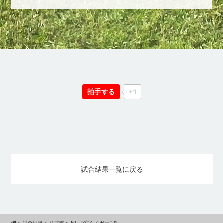
拍手する
+1
試合結果一覧に戻る
>
試合結果
>
公式戦
>
NL 西宮タイガースB