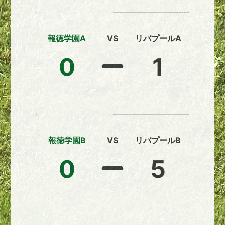
報徳学園A
VS
リバプールA
0
1
報徳学園B
VS
リバプールB
0
5