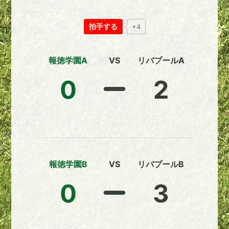
拍手する
+4
報徳学園A
VS
リバプールA
0
2
報徳学園B
VS
リバプールB
0
3