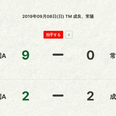
2019年09月08日(日) TM 成良、常陽
拍手する
0
9
0
園A
常
2
2
園A
成