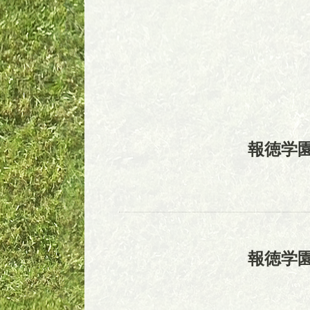
報徳学
報徳学