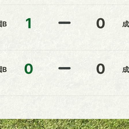
1
0
園B
成
0
0
園B
成