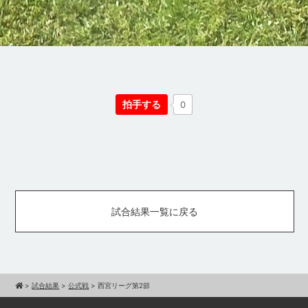
拍手する
0
試合結果一覧に戻る
>
試合結果
>
公式戦
>
西宮リーグ第2節