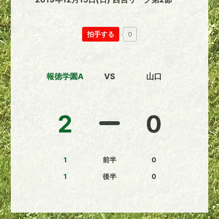
拍手する
0
報徳学園A
VS
山口
2
0
1
前半
0
1
後半
0