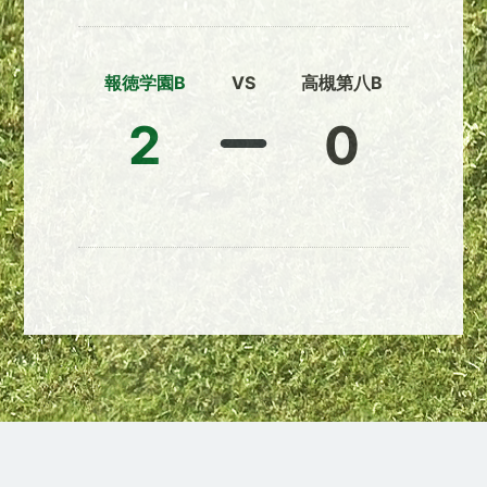
報徳学園B
VS
高槻第八B
2
0