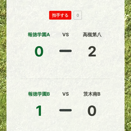
拍手する
0
報徳学園A
VS
高槻第八
0
2
報徳学園B
VS
茨木南B
1
0